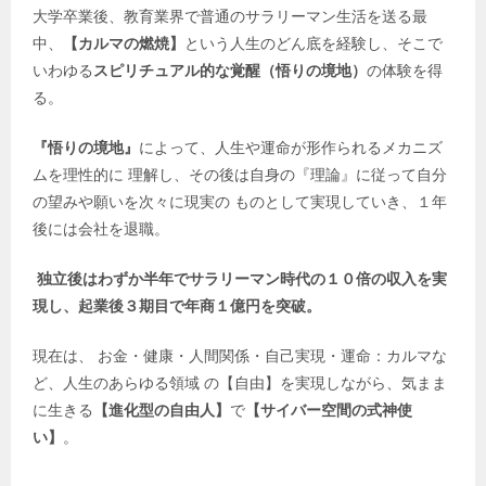
大学卒業後、教育業界で普通のサラリーマン生活を送る最
中、
【カルマの燃焼】
という人生のどん底を経験し、そこで
いわゆる
スピリチュアル的な覚醒（悟りの境地）
の体験を得
る。
『悟りの境地』
によって、人生や運命が形作られるメカニズ
ムを理性的に 理解し、その後は自身の『理論』に従って自分
の望みや願いを次々に現実の ものとして実現していき、１年
後には会社を退職。
独立後はわずか半年でサラリーマン時代の１０倍の収入を実
現し、起業後３期目で年商１億円を突破。
現在は、 お金・健康・人間関係・自己実現・運命：カルマな
ど、人生のあらゆる領域 の【自由】を実現しながら、気まま
に生きる
【進化型の自由人】
で
【サイバー空間の式神使
い】
。