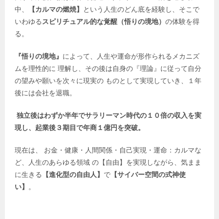
中、
【カルマの燃焼】
という人生のどん底を経験し、そこで
いわゆる
スピリチュアル的な覚醒（悟りの境地）
の体験を得
る。
『悟りの境地』
によって、人生や運命が形作られるメカニズ
ムを理性的に 理解し、その後は自身の『理論』に従って自分
の望みや願いを次々に現実の ものとして実現していき、１年
後には会社を退職。
独立後はわずか半年でサラリーマン時代の１０倍の収入を実
現し、起業後３期目で年商１億円を突破。
現在は、 お金・健康・人間関係・自己実現・運命：カルマな
ど、人生のあらゆる領域 の【自由】を実現しながら、気まま
に生きる
【進化型の自由人】
で
【サイバー空間の式神使
い】
。