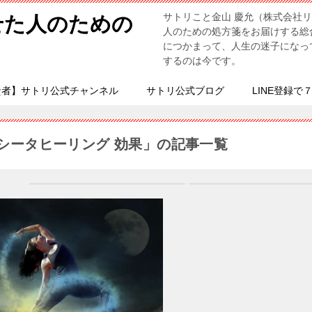
サトリこと金山 慶允（株式会社
せた人のための
人のための処方箋をお届けする総
につかまって、人生の迷子になっ
するのは今です。
賢者】サトリ公式チャンネル
サトリ公式ブログ
LINE登録で
シータヒーリング 効果」の記事一覧