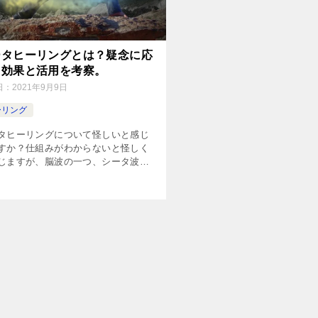
ータヒーリングとは？疑念に応
、効果と活用を考察。
日：
2021年9月9日
ーリング
タヒーリングについて怪しいと感じ
すか？仕組みがわからないと怪しく
じますが、脳波の一つ、シータ波を
く理解すれば、最高の内観技法にも
得ます。脳波のことを中心として詳
解説してみました。ご一読下さい。