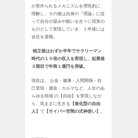
が形作られるメカニズムを理性的に
理解し、その後は自身の『理論』に従
って自分の望みや願いを次々に現実の
ものとして実現していき、１年後には
会社を退職。
独立後はわずか半年でサラリーマン
時代の１０倍の収入を実現し、起業後
３期目で年商１億円を突破。
現在は、 お金・健康・人間関係・自
己実現・運命：カルマなど、人生のあ
らゆる領域 の【自由】を実現しなが
ら、気ままに生きる
【進化型の自由
人】
で
【サイバー空間の式神使い】
。