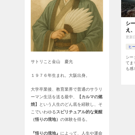
シ
え
更新
ヒ
シー
サトリこと金山 慶允
てま
も感
正し
１９７６年生まれ。大阪出身。
なり
しく
大学卒業後、教育業界で普通のサラリ
ーマン生活を送る最中、
【カルマの燃
焼】
という人生のどん底を経験し、そ
こでいわゆる
スピリチュアル的な覚醒
（悟りの境地）
の体験を得る。
『悟りの境地』
によって、人生や運命