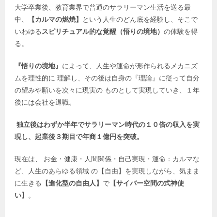
大学卒業後、教育業界で普通のサラリーマン生活を送る最
中、
【カルマの燃焼】
という人生のどん底を経験し、そこで
いわゆる
スピリチュアル的な覚醒（悟りの境地）
の体験を得
る。
『悟りの境地』
によって、人生や運命が形作られるメカニズ
ムを理性的に 理解し、その後は自身の『理論』に従って自分
の望みや願いを次々に現実の ものとして実現していき、１年
後には会社を退職。
独立後はわずか半年でサラリーマン時代の１０倍の収入を実
現し、起業後３期目で年商１億円を突破。
現在は、 お金・健康・人間関係・自己実現・運命：カルマな
ど、人生のあらゆる領域 の【自由】を実現しながら、気まま
に生きる
【進化型の自由人】
で
【サイバー空間の式神使
い】
。