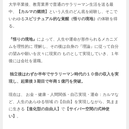
大学卒業後、教育業界で普通のサラリーマン生活を送る最
中、
【カルマの燃焼】
という人生のどん底を経験し、そこで
いわゆる
スピリチュアル的な覚醒（悟りの境地）
の体験を得
る。
『悟りの境地』
によって、人生や運命が形作られるメカニズ
ムを理性的に 理解し、その後は自身の『理論』に従って自分
の望みや願いを次々に現実の ものとして実現していき、１年
後には会社を退職。
独立後はわずか半年でサラリーマン時代の１０倍の収入を実
現し、起業後３期目で年商１億円を突破。
現在は、 お金・健康・人間関係・自己実現・運命：カルマな
ど、人生のあらゆる領域 の【自由】を実現しながら、気まま
に生きる
【進化型の自由人】
で
【サイバー空間の式神使
い】
。