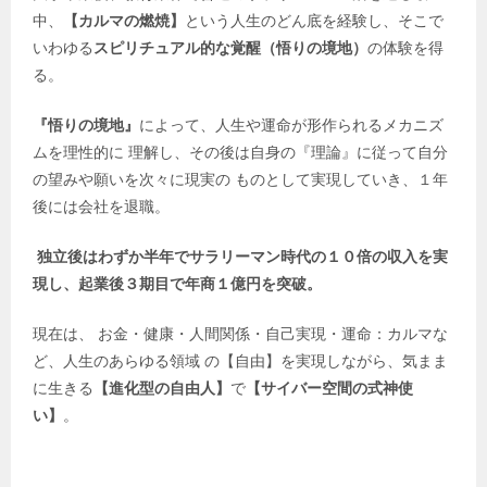
中、
【カルマの燃焼】
という人生のどん底を経験し、そこで
いわゆる
スピリチュアル的な覚醒（悟りの境地）
の体験を得
る。
『悟りの境地』
によって、人生や運命が形作られるメカニズ
ムを理性的に 理解し、その後は自身の『理論』に従って自分
の望みや願いを次々に現実の ものとして実現していき、１年
後には会社を退職。
独立後はわずか半年でサラリーマン時代の１０倍の収入を実
現し、起業後３期目で年商１億円を突破。
現在は、 お金・健康・人間関係・自己実現・運命：カルマな
ど、人生のあらゆる領域 の【自由】を実現しながら、気まま
に生きる
【進化型の自由人】
で
【サイバー空間の式神使
い】
。