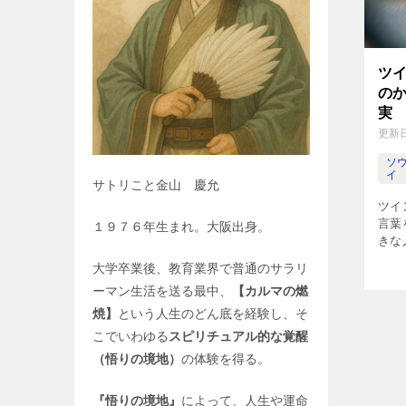
ツ
の
実
更新
ソ
イ
サトリこと金山 慶允
ツイ
言葉
１９７６年生まれ。大阪出身。
きな
う言
大学卒業後、教育業界で普通のサラリ
と怖
ーマン生活を送る最中、
【カルマの燃
丈夫
愛を
焼】
という人生のどん底を経験し、そ
くだ
こでいわゆる
スピリチュアル的な覚醒
（悟りの境地）
の体験を得る。
『悟りの境地』
によって、人生や運命