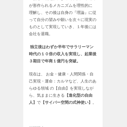
が形作られるメカニズムを理性的に
理解し、その後は自身の『理論』に従
って自分の望みや願いを次々に現実の
ものとして実現していき、１年後には
会社を退職。
独立後はわずか半年でサラリーマン
時代の１０倍の収入を実現し、起業後
３期目で年商１億円を突破。
現在は、 お金・健康・人間関係・自
己実現・運命：カルマなど、人生のあ
らゆる領域 の【自由】を実現しなが
ら、気ままに生きる
【進化型の自由
人】
で
【サイバー空間の式神使い】
。