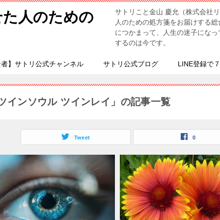
サトリこと金山 慶允（株式会社
せた人のための
人のための処方箋をお届けする総
につかまって、人生の迷子になっ
するのは今です。
賢者】サトリ公式チャンネル
サトリ公式ブログ
LINE登録で
ツインソウル ツインレイ」の記事一覧
Tweet
0