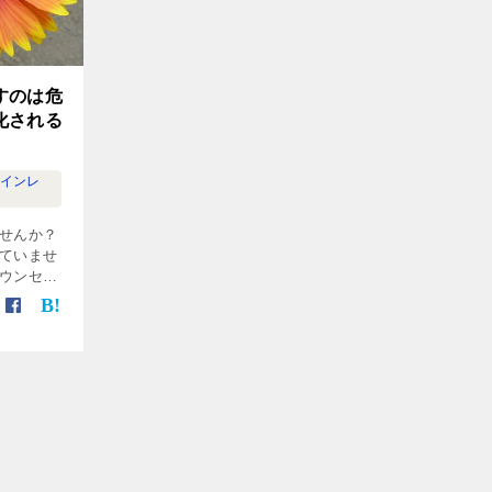
すのは危
化される
ツインレ
せんか？
ていませ
ウンセラ
ツインレ
ことの危
ます。あ
愛に出会
てくださ