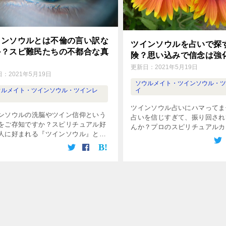
インソウルとは不倫の言い訳な
ツインソウルを占いで探
か？スピ難民たちの不都合な真
険？思い込みで信念は強
更新日：
2021年5月19日
日：
2021年5月19日
ソウルメイト・ツインソウル・
ウルメイト・ツインソウル・ツインレ
イ
ツインソウル占いにハマってま
ンソウルの洗脳やツイン信仰という
占いを信じすぎて、振り回され
をご存知ですか？スピリチュアル好
んか？プロのスピリチュアルカ
人に好まれる『ツインソウル』とい
ーの視点から、ツインソウルや
葉ですが、調べていくと、いろいろ
イなどを占いで診断してもらう
い事実が発覚しました。あなたは大
険性をわかりやすく解説してい
でしょうか？この記事を読んで、恋
なたが地に足をつけて素敵な恋
冷静に楽しめる素敵な大人になって
うために、この記事を読んでみ
さい。
い。