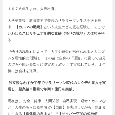
１９７６年生まれ。大阪出身。
大学卒業後、教育業界で普通のサラリーマン生活を送る最
中、
【カルマの燃焼】
という人生のどん底を経験し、そこで
いわゆる
スピリチュアル的な覚醒（悟りの境地）
の体験を得
る。
『悟りの境地』
によって、人生や運命が形作られるメカニズ
ムを理性的に 理解し、その後は自身の『理論』に従って自分
の望みや願いを次々に現実の ものとして実現していき、１年
後には会社を退職。
独立後はわずか半年でサラリーマン時代の１０倍の収入を実
現し、起業後３期目で年商１億円を突破。
現在は、 お金・健康・人間関係・自己実現・運命：カルマな
ど、人生のあらゆる領域 の【自由】を実現しながら、気まま
に生きる
【進化型の自由人】
で
【サイバー空間の式神使