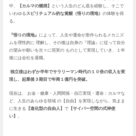
中、
【カルマの燃焼】
という人生のどん底を経験し、そこで
いわゆる
スピリチュアル的な覚醒（悟りの境地）
の体験を得
る。
『悟りの境地』
によって、人生や運命が形作られるメカニズ
ムを理性的に 理解し、その後は自身の『理論』に従って自分
の望みや願いを次々に現実の ものとして実現していき、１年
後には会社を退職。
独立後はわずか半年でサラリーマン時代の１０倍の収入を実
現し、起業後３期目で年商１億円を突破。
現在は、 お金・健康・人間関係・自己実現・運命：カルマな
ど、人生のあらゆる領域 の【自由】を実現しながら、気まま
に生きる
【進化型の自由人】
で
【サイバー空間の式神使
い】
。