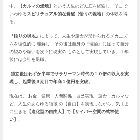
中、
【カルマの燃焼】
という人生のどん底を経験し、そこで
いわゆる
スピリチュアル的な覚醒（悟りの境地）
の体験を得
る。
『悟りの境地』
によって、人生や運命が形作られるメカニズ
ムを理性的に 理解し、その後は自身の『理論』に従って自分
の望みや願いを次々に現実の ものとして実現していき、１年
後には会社を退職。
独立後はわずか半年でサラリーマン時代の１０倍の収入を実
現し、起業後３期目で年商１億円を突破。
現在は、 お金・健康・人間関係・自己実現・運命：カルマな
ど、人生のあらゆる領域 の【自由】を実現しながら、気まま
に生きる
【進化型の自由人】
で
【サイバー空間の式神使
い】
。