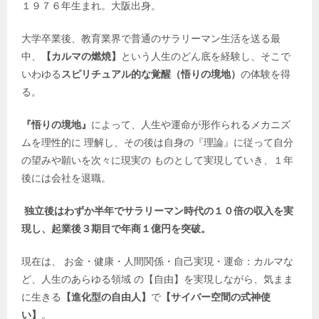
１９７６年生まれ。大阪出身。
大学卒業後、教育業界で普通のサラリーマン生活を送る最
中、
【カルマの燃焼】
という人生のどん底を経験し、そこで
いわゆる
スピリチュアル的な覚醒（悟りの境地）
の体験を得
る。
『悟りの境地』
によって、人生や運命が形作られるメカニズ
ムを理性的に 理解し、その後は自身の『理論』に従って自分
の望みや願いを次々に現実の ものとして実現していき、１年
後には会社を退職。
独立後はわずか半年でサラリーマン時代の１０倍の収入を実
現し、起業後３期目で年商１億円を突破。
現在は、 お金・健康・人間関係・自己実現・運命：カルマな
ど、人生のあらゆる領域 の【自由】を実現しながら、気まま
に生きる
【進化型の自由人】
で
【サイバー空間の式神使
い】
。