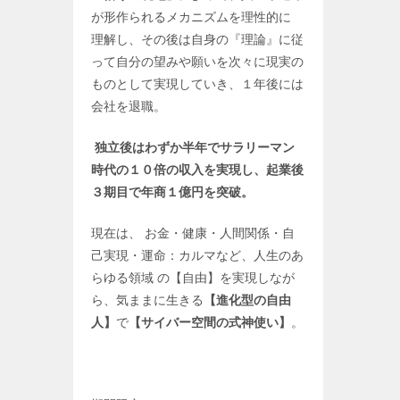
が形作られるメカニズムを理性的に
理解し、その後は自身の『理論』に従
って自分の望みや願いを次々に現実の
ものとして実現していき、１年後には
会社を退職。
独立後はわずか半年でサラリーマン
時代の１０倍の収入を実現し、起業後
３期目で年商１億円を突破。
現在は、 お金・健康・人間関係・自
己実現・運命：カルマなど、人生のあ
らゆる領域 の【自由】を実現しなが
ら、気ままに生きる
【進化型の自由
人】
で
【サイバー空間の式神使い】
。