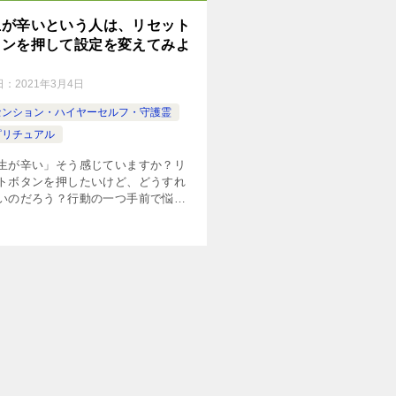
生が辛いという人は、リセット
タンを押して設定を変えてみよ
日：
2021年3月4日
センション・ハイヤーセルフ・守護霊
ピリチュアル
生が辛い」そう感じていますか？リ
トボタンを押したいけど、どうすれ
いのだろう？行動の一つ手前で悩ん
方に向けて、この記事は書かれてま
人生は何度でもリセットボタンを押
いいのです。何故なら「人」は皆、
な力を持っています。それを知って
い。