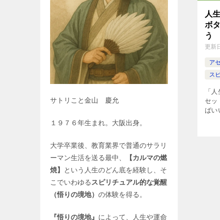
人
ボ
う
更新
ア
ス
「人
サトリこと金山 慶允
セッ
ばい
でる
１９７６年生まれ。大阪出身。
す。
して
大学卒業後、教育業界で普通のサラリ
特別
下さ
ーマン生活を送る最中、
【カルマの燃
焼】
という人生のどん底を経験し、そ
こでいわゆる
スピリチュアル的な覚醒
（悟りの境地）
の体験を得る。
『悟りの境地』
によって、人生や運命