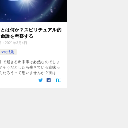
然とは何か？スピリチュアル的
運命論を考察する
日：
2021年3月4日
ルマの法則
中で起きる出来事は必然なのでしょ
？そうだとしたら生きている意味っ
んだろうって思いませんか？実は現
科学では「確実なことは予測できな
という立場をとっています。この記
このような科学的な視点から運命論
察します。