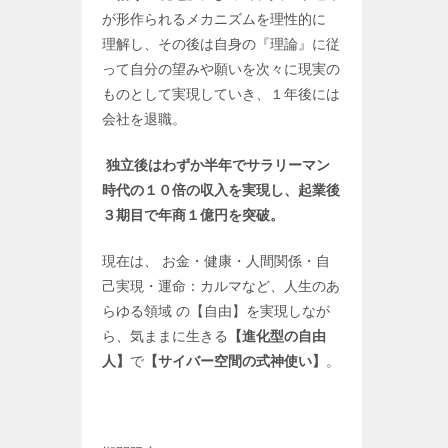
が形作られるメカニズムを理性的に
理解し、その後は自身の『理論』に従
って自分の望みや願いを次々に現実の
ものとして実現していき、１年後には
会社を退職。
独立後はわずか半年でサラリーマン
時代の１０倍の収入を実現し、起業後
３期目で年商１億円を突破。
現在は、 お金・健康・人間関係・自
己実現・運命：カルマなど、人生のあ
らゆる領域 の【自由】を実現しなが
ら、気ままに生きる
【進化型の自由
人】
で
【サイバー空間の式神使い】
。