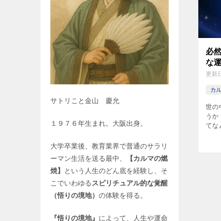
必
な
更新
カ
サトリこと金山 慶允
世の
うか
１９７６年生まれ。大阪出身。
てな
代の
い」
大学卒業後、教育業界で普通のサラリ
事は
ーマン生活を送る最中、
【カルマの燃
を考
焼】
という人生のどん底を経験し、そ
こでいわゆる
スピリチュアル的な覚醒
（悟りの境地）
の体験を得る。
『悟りの境地』
によって、人生や運命