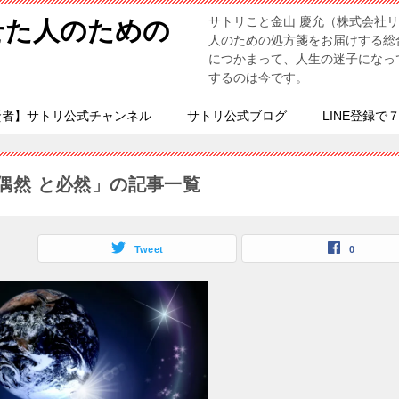
サトリこと金山 慶允（株式会社
せた人のための
人のための処方箋をお届けする総
につかまって、人生の迷子になっ
するのは今です。
賢者】サトリ公式チャンネル
サトリ公式ブログ
LINE登録で
偶然 と必然」の記事一覧
Tweet
0