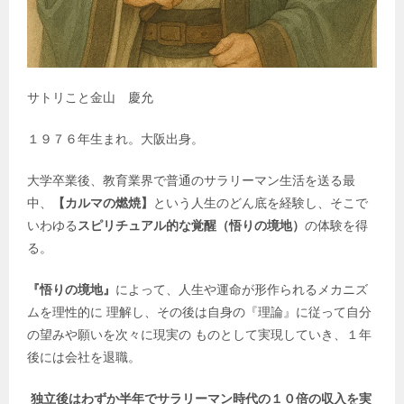
サトリこと金山 慶允
１９７６年生まれ。大阪出身。
大学卒業後、教育業界で普通のサラリーマン生活を送る最
中、
【カルマの燃焼】
という人生のどん底を経験し、そこで
いわゆる
スピリチュアル的な覚醒（悟りの境地）
の体験を得
る。
『悟りの境地』
によって、人生や運命が形作られるメカニズ
ムを理性的に 理解し、その後は自身の『理論』に従って自分
の望みや願いを次々に現実の ものとして実現していき、１年
後には会社を退職。
独立後はわずか半年でサラリーマン時代の１０倍の収入を実