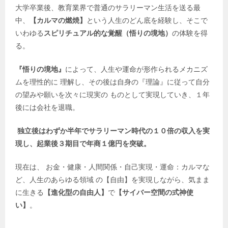
大学卒業後、教育業界で普通のサラリーマン生活を送る最
中、
【カルマの燃焼】
という人生のどん底を経験し、そこで
いわゆる
スピリチュアル的な覚醒（悟りの境地）
の体験を得
る。
『悟りの境地』
によって、人生や運命が形作られるメカニズ
ムを理性的に 理解し、その後は自身の『理論』に従って自分
の望みや願いを次々に現実の ものとして実現していき、１年
後には会社を退職。
独立後はわずか半年でサラリーマン時代の１０倍の収入を実
現し、起業後３期目で年商１億円を突破。
現在は、 お金・健康・人間関係・自己実現・運命：カルマな
ど、人生のあらゆる領域 の【自由】を実現しながら、気まま
に生きる
【進化型の自由人】
で
【サイバー空間の式神使
い】
。