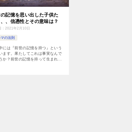
世の記憶を思い出した子供た
、、、信憑性とその意味は？
日：
2021年2月10日
ルマの法則
中には『前世の記憶を持つ』という
います。果たしてこれは事実なんで
うか？前世の記憶を持って生まれる
たちや、前世の記憶を思い出す人た
実際のところはどういうことなの
プロの気功師が、できるだけオカル
排除して考察していきます。実は、
性よりも大事なことがあるんです。