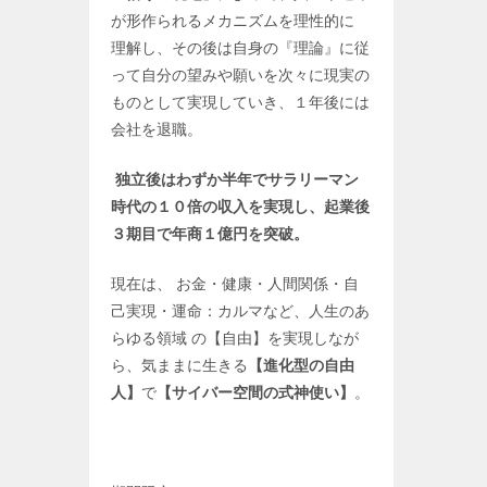
が形作られるメカニズムを理性的に
理解し、その後は自身の『理論』に従
って自分の望みや願いを次々に現実の
ものとして実現していき、１年後には
会社を退職。
独立後はわずか半年でサラリーマン
時代の１０倍の収入を実現し、起業後
３期目で年商１億円を突破。
現在は、 お金・健康・人間関係・自
己実現・運命：カルマなど、人生のあ
らゆる領域 の【自由】を実現しなが
ら、気ままに生きる
【進化型の自由
人】
で
【サイバー空間の式神使い】
。