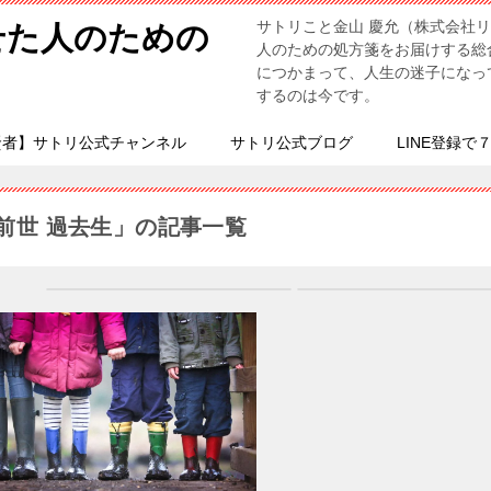
サトリこと金山 慶允（株式会社
せた人のための
人のための処方箋をお届けする総
につかまって、人生の迷子になっ
するのは今です。
賢者】サトリ公式チャンネル
サトリ公式ブログ
LINE登録で
前世 過去生」の記事一覧