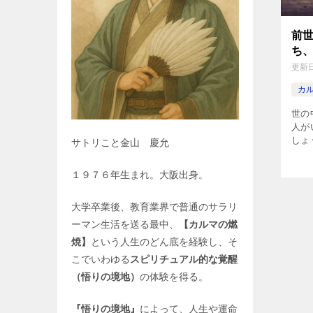
前
ち
更新
カ
世の
人が
しょ
サトリこと金山 慶允
子供
ち。
１９７６年生まれ。大阪出身。
か、
トを
大学卒業後、教育業界で普通のサラリ
信憑
ーマン生活を送る最中、
【カルマの燃
焼】
という人生のどん底を経験し、そ
こでいわゆる
スピリチュアル的な覚醒
（悟りの境地）
の体験を得る。
『悟りの境地』
によって、人生や運命