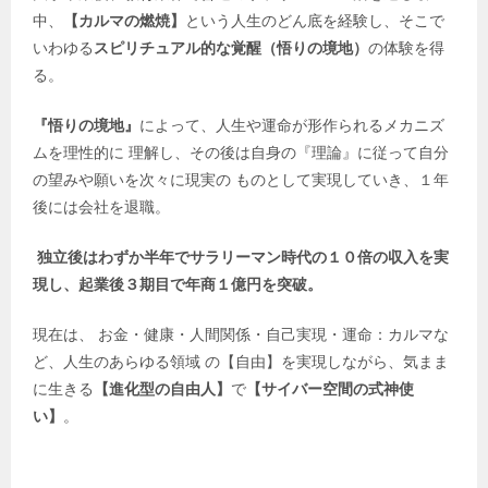
中、
【カルマの燃焼】
という人生のどん底を経験し、そこで
いわゆる
スピリチュアル的な覚醒（悟りの境地）
の体験を得
る。
『悟りの境地』
によって、人生や運命が形作られるメカニズ
ムを理性的に 理解し、その後は自身の『理論』に従って自分
の望みや願いを次々に現実の ものとして実現していき、１年
後には会社を退職。
独立後はわずか半年でサラリーマン時代の１０倍の収入を実
現し、起業後３期目で年商１億円を突破。
現在は、 お金・健康・人間関係・自己実現・運命：カルマな
ど、人生のあらゆる領域 の【自由】を実現しながら、気まま
に生きる
【進化型の自由人】
で
【サイバー空間の式神使
い】
。