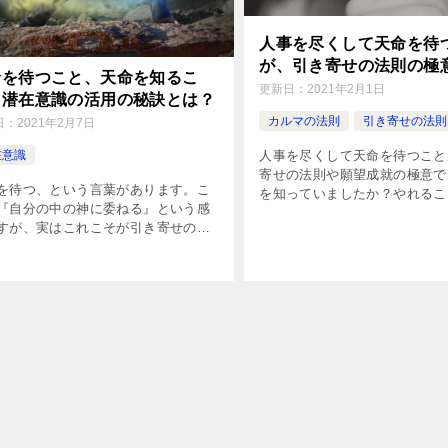
人事を尽くして天命を待
が、引き寄せの法則の極
命を待つこと、天命を知るこ
更新日：
2021年2月1日
。潜在意識の活用の秘訣とは？
カルマの法則
引き寄せの法則
日：
2021年2月7日
人事を尽くして天命を待つこと
在意識
寄せの法則や願望成就の極意で
を待つ、という言葉があります。こ
を知っていましたか？やれるこ
『自分の中の神に委ねる』という感
てやる（人事を尽くす）ことと
すが、実はこれこそが引き寄せの法
執着を手放し、結果がどうなる
潜在意識の活用の最大の鍵になりま
に委ねる（天命を待つ）こと。
天命を待つ、という感覚を知るに
偉人の人生を紐解けば、必ずこ
キリスト教の『神の愛』や仏教思想
経験しています。大望を抱く人
縁起』も理解しておく必要があり
んでみてください。
。プロのスピリチュアルカウンセラ
解説しました。