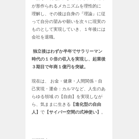
が形作られるメカニズムを理性的に
理解し、その後は自身の『理論』に従
って自分の望みや願いを次々に現実の
ものとして実現していき、１年後には
会社を退職。
独立後はわずか半年でサラリーマン
時代の１０倍の収入を実現し、起業後
３期目で年商１億円を突破。
現在は、 お金・健康・人間関係・自
己実現・運命：カルマなど、人生のあ
らゆる領域 の【自由】を実現しなが
ら、気ままに生きる
【進化型の自由
人】
で
【サイバー空間の式神使い】
。