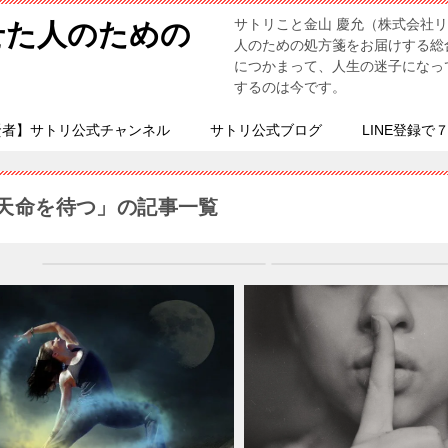
サトリこと金山 慶允（株式会社
せた人のための
人のための処方箋をお届けする総
につかまって、人生の迷子になっ
するのは今です。
賢者】サトリ公式チャンネル
サトリ公式ブログ
LINE登録で
天命を待つ」の記事一覧