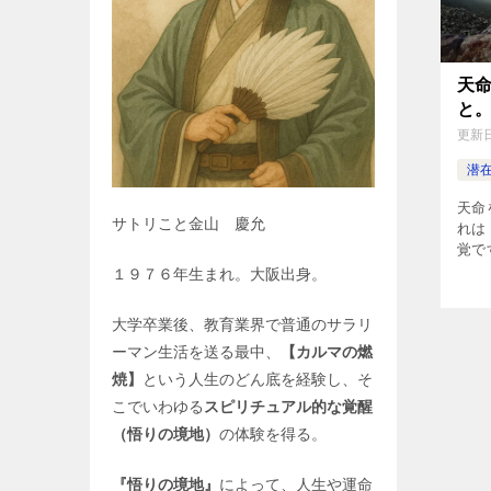
天
と
更新
潜
天命
サトリこと金山 慶允
れは
覚で
則や
１９７６年生まれ。大阪出身。
す。
は、
大学卒業後、教育業界で普通のサラリ
の『
ーマン生活を送る最中、
【カルマの燃
ます
ーが
焼】
という人生のどん底を経験し、そ
こでいわゆる
スピリチュアル的な覚醒
（悟りの境地）
の体験を得る。
『悟りの境地』
によって、人生や運命