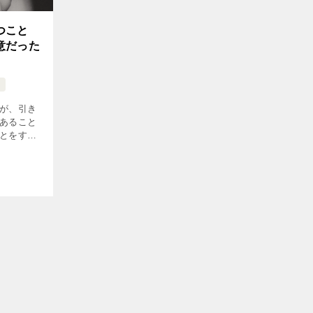
つこと
意だった
が、引き
あること
とをすべ
、エゴの
のかを神
成功者や
の境地を
はぜひ読