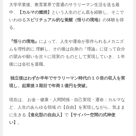
大学卒業後、教育業界で普通のサラリーマン生活を送る最
中、
【カルマの燃焼】
という人生のどん底を経験し、そこで
いわゆる
スピリチュアル的な覚醒（悟りの境地）
の体験を得
る。
『悟りの境地』
によって、人生や運命が形作られるメカニズ
ムを理性的に 理解し、その後は自身の『理論』に従って自分
の望みや願いを次々に現実の ものとして実現していき、１年
後には会社を退職。
独立後はわずか半年でサラリーマン時代の１０倍の収入を実
現し、起業後３期目で年商１億円を突破。
現在は、 お金・健康・人間関係・自己実現・運命：カルマな
ど、人生のあらゆる領域 の【自由】を実現しながら、気まま
に生きる
【進化型の自由人】
で
【サイバー空間の式神使
い】
。