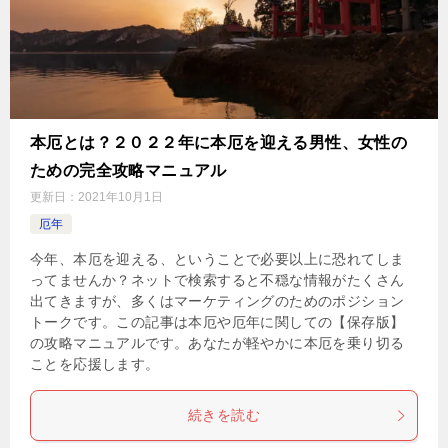
本厄とは？２０２２年に本厄を迎える男性、女性の
ための完全攻略マニュアル
更新日：
2021年10月1日
厄年
今年、本厄を迎える、ということで必要以上に恐れてしま
ってませんか？ネットで検索すると不穏な情報がたくさん
出てきますが、多くはマーケティングのためのポジション
トークです。この記事は本厄や厄年に関しての【保存版】
の攻略マニュアルです。あなたが軽やかに本厄を乗り切る
ことを応援します。
続きを読む