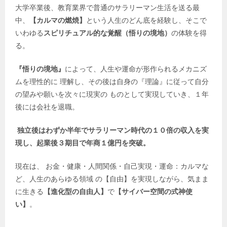
大学卒業後、教育業界で普通のサラリーマン生活を送る最
中、
【カルマの燃焼】
という人生のどん底を経験し、そこで
いわゆる
スピリチュアル的な覚醒（悟りの境地）
の体験を得
る。
『悟りの境地』
によって、人生や運命が形作られるメカニズ
ムを理性的に 理解し、その後は自身の『理論』に従って自分
の望みや願いを次々に現実の ものとして実現していき、１年
後には会社を退職。
独立後はわずか半年でサラリーマン時代の１０倍の収入を実
現し、起業後３期目で年商１億円を突破。
現在は、 お金・健康・人間関係・自己実現・運命：カルマな
ど、人生のあらゆる領域 の【自由】を実現しながら、気まま
に生きる
【進化型の自由人】
で
【サイバー空間の式神使
い】
。