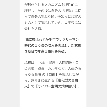
が形作られるメカニズムを理性的に
理解し、その後は自身の『理論』に従
って自分の望みや願いを次々に現実の
ものとして実現していき、１年後には
会社を退職。
独立後はわずか半年でサラリーマン
時代の１０倍の収入を実現し、起業後
３期目で年商１億円を突破。
現在は、 お金・健康・人間関係・自
己実現・運命：カルマなど、人生のあ
らゆる領域 の【自由】を実現しなが
ら、気ままに生きる
【進化型の自由
人】
で
【サイバー空間の式神使い】
。