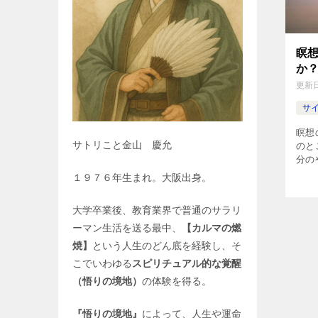
瞑
か
更新
サ
瞑想
サトリこと金山 慶允
のと
分の
と感
１９７６年生まれ。大阪出身。
せば
か？
大学卒業後、教育業界で普通のサラリ
しく
果を
ーマン生活を送る最中、
【カルマの燃
焼】
という人生のどん底を経験し、そ
こでいわゆる
スピリチュアル的な覚醒
（悟りの境地）
の体験を得る。
『悟りの境地』
によって、人生や運命