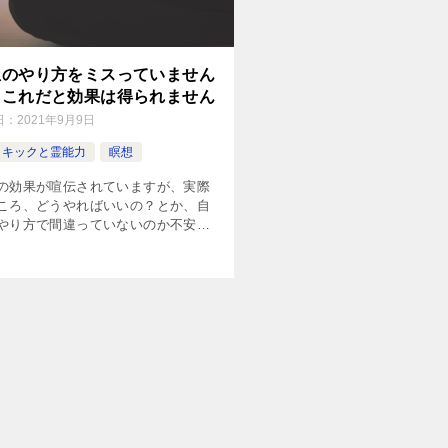
想のやり方をミスっていません
？これだと効果は得られません
日：
2021年9月9日
イキックと霊能力
瞑想
の効果が喧伝されていますが、実際
ころ、どうやればいいの？とか、自
やり方で間違っていないのか不安、
じていませんか？瞑想で、何を目指
いいのか？またどんな方法があるの
それぞれの方法におけるコツなど詳
まとめてみました。これを読めば効
実感できるはずです。