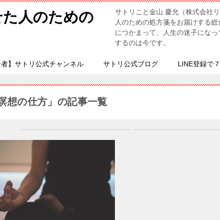
サトリこと金山 慶允（株式会社
せた人のための
人のための処方箋をお届けする総
につかまって、人生の迷子になっ
するのは今です。
賢者】サトリ公式チャンネル
サトリ公式ブログ
LINE登録で
瞑想の仕方」の記事一覧