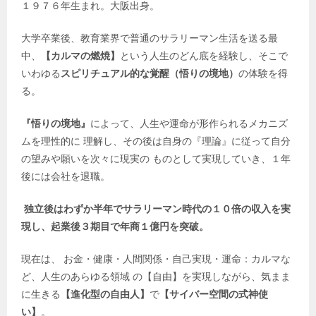
１９７６年生まれ。大阪出身。
大学卒業後、教育業界で普通のサラリーマン生活を送る最
中、
【カルマの燃焼】
という人生のどん底を経験し、そこで
いわゆる
スピリチュアル的な覚醒（悟りの境地）
の体験を得
る。
『悟りの境地』
によって、人生や運命が形作られるメカニズ
ムを理性的に 理解し、その後は自身の『理論』に従って自分
の望みや願いを次々に現実の ものとして実現していき、１年
後には会社を退職。
独立後はわずか半年でサラリーマン時代の１０倍の収入を実
現し、起業後３期目で年商１億円を突破。
現在は、 お金・健康・人間関係・自己実現・運命：カルマな
ど、人生のあらゆる領域 の【自由】を実現しながら、気まま
に生きる
【進化型の自由人】
で
【サイバー空間の式神使
い】
。