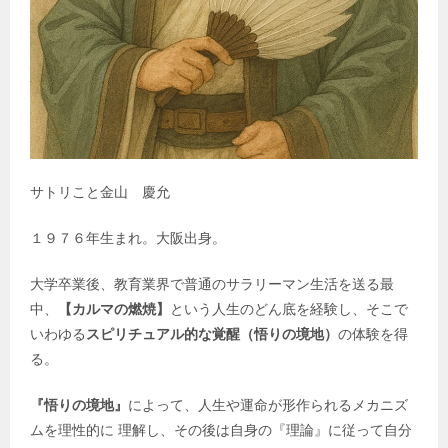
サトリこと金山 慶允
１９７６年生まれ。大阪出身。
大学卒業後、教育業界で普通のサラリーマン生活を送る最
中、
【カルマの燃焼】
という人生のどん底を経験し、そこで
いわゆる
スピリチュアル的な覚醒（悟りの境地）
の体験を得
る。
『悟りの境地』
によって、人生や運命が形作られるメカニズ
ムを理性的に 理解し、その後は自身の『理論』に従って自分