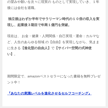
の望みや願いを次々に現実の ものとして実現していき、１年
後には会社を退職。
独立後はわずか半年でサラリーマン時代の１０倍の収入を実
現し、起業後３期目で年商１億円を突破。
現在は、 お金・健康・人間関係・自己実現・運命：カルマな
ど、人生のあらゆる領域 の【自由】を実現しながら、気まま
に生きる
【進化型の自由人】
で
【サイバー空間の式神使
い】
。
期間限定で、amazonベストセラーになった書籍を無料プレゼ
ント中！
『あなたの意識レベルを進化させるセルフコーチング』