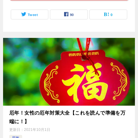
Tweet
90
0
厄年！女性の厄年対策大全【これを読んで準備を万
端に！】
更新日：
2021年10月1日