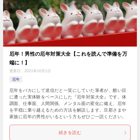
厄年！男性の厄年対策大全【これを読んで準備を万
端に！】
更新日：
2021年10月1日
厄年
厄年をバカにして迷信だと一笑にしていた筆者が、酷い目
に遭った実体験をベースにした『厄年対策大全』です。体
調面、仕事面、人間関係、メンタル面の変化に備え、厄年
を平穏に乗り越えるための方法を解説します。旦那さまや
家族に厄年の男性がいるという方もぜひご一読ください。
続きを読む