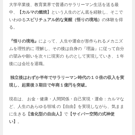
大学卒業後、教育業界で普通のサラリーマン生活を送る最
中、
【カルマの燃焼】
という人生のどん底を経験し、そこで
いわゆる
スピリチュアル的な覚醒（悟りの境地）
の体験を得
る。
『悟りの境地』
によって、人生や運命が形作られるメカニズ
ムを理性的に 理解し、その後は自身の『理論』に従って自分
の望みや願いを次々に現実の ものとして実現していき、１年
後には会社を退職。
独立後はわずか半年でサラリーマン時代の１０倍の収入を実
現し、起業後３期目で年商１億円を突破。
現在は、 お金・健康・人間関係・自己実現・運命：カルマな
ど、人生のあらゆる領域 の【自由】を実現しながら、気まま
に生きる
【進化型の自由人】
で
【サイバー空間の式神使
い】
。